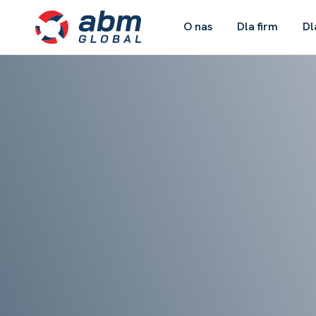
O nas
Dla firm
Dl