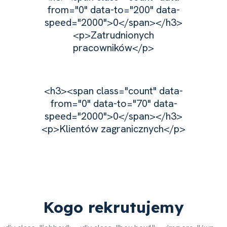
from="0" data-to="200" data-
speed="2000">0</span></h3>
<p>Zatrudnionych
pracowników</p>
<h3><span class="count" data-
from="0" data-to="70" data-
speed="2000">0</span></h3>
<p>Klientów zagranicznych</p>
Kogo rekrutujemy