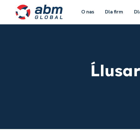
O nas
Dla firm
Dl
Ĺlusa