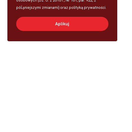
osobowych (Dz. U. z 2016 r., Nr 101, par. 922, z
póĹşniejszymi zmianami) oraz polityką prywatności.