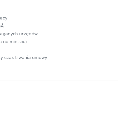
racy
caÂ
maganych urzędów
a na miejscu)
ły czas trwania umowy