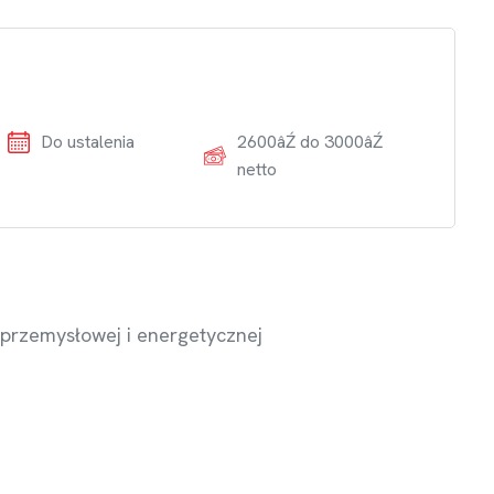
Do ustalenia
2600âŹ do 3000âŹ
netto
 przemysłowej i energetycznej