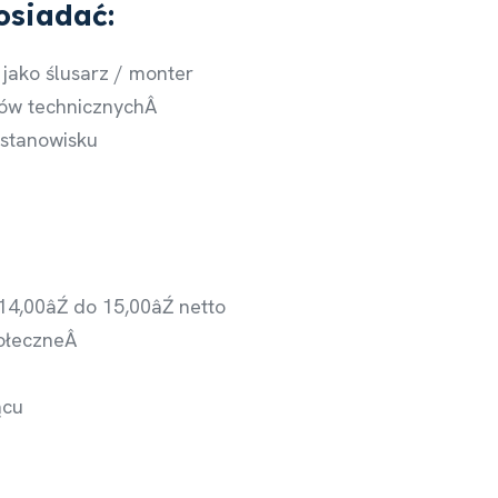
osiadać:
ako ślusarz / monter
tów technicznychÂ
stanowisku
4,00âŹ do 15,00âŹ netto
połeczneÂ
ącu