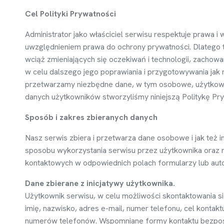
Cel Polityki Prywatno
ś
ci
Administrator jako wła
ś
ciciel serwisu respektuje prawa i 
uwzgl
ę
dnieniem prawa do ochrony prywatno
ś
ci. Dlatego 
wci
ąż
zmieniaj
ą
cych si
ę
oczekiwa
ń
i technologii, zachow
w celu dalszego jego poprawiania i przygotowywania jak 
przetwarzamy niezb
ę
dne dane, w tym osobowe, u
ż
ytkow
danych u
ż
ytkowników stworzyli
ś
my niniejsz
ą
Polityk
ę
Pry
Sposób i zakres zbieranych danych
Nasz serwis zbiera i przetwarza dane osobowe i jak te
ż
i
sposobu wykorzystania serwisu przez u
ż
ytkownika oraz 
kontaktowych w odpowiednich polach formularzy lub aut
Dane zbierane z inicjatywy u
ż
ytkownika.
U
ż
ytkownik serwisu, w celu mo
ż
liwo
ś
ci skontaktowania si
imię
, nazwisko, adres e-mail, numer telefonu, cel kontaktu,
numerów telefonów. Wspomniane formy kontaktu bezpo