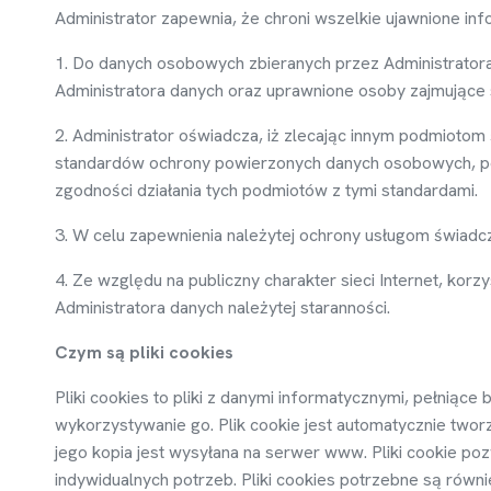
Administrator zapewnia,
ż
e chroni wszelkie ujawnione in
1. Do danych osobowych zbieranych przez Administrator
Administratora danych oraz uprawnione osoby zajmuj
ą
ce 
2. Administrator o
ś
wiadcza, i
ż
zlecaj
ą
c innym podmiotom
standardów ochrony powierzonych danych osobowych, po
zgodno
ś
ci działania tych podmiotów z tymi standardami.
3. W celu zapewnienia nale
ż
ytej ochrony usługom
ś
wiadc
4. Ze wzgl
ę
du na publiczny charakter sieci Internet, korz
Administratora danych nale
ż
ytej staranno
ś
ci.
Czym s
ą
pliki cookies
Pliki cookies to pliki z danymi informatycznymi, pełni
ą
ce 
wykorzystywanie go. Plik cookie jest automatycznie twor
jego kopia jest wysyłana na serwer www. Pliki cookie poz
indywidualnych potrzeb. Pliki cookies potrzebne s
ą
równi