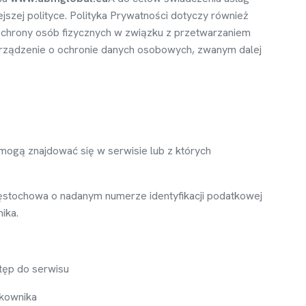
jszej polityce. Polityka Prywatno
ś
ci dotyczy równie
ż
ochrony osób fizycznych w zwi
ą
zku z przetwarzaniem
rz
ą
dzenie o ochronie danych osobowych, zwanym dalej
 mog
ą
znajdowa
ć
si
ę
w serwisie lub z których
stochowa o nadanym numerze identyfikacji podatkowej
ika.
t
ę
p do serwisu
tkownika