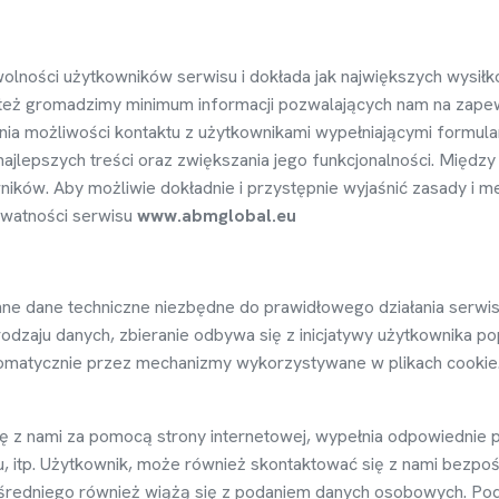
wolno
ś
ci u
ż
ytkowników serwisu i dokłada jak najwi
ę
kszych wysiłk
te
ż
gromadzimy minimum informacji pozwalaj
ą
cych nam na zape
ania mo
ż
liwo
ś
ci kontaktu z u
ż
ytkownikami wypełniaj
ą
cymi formular
najlepszych tre
ś
ci oraz zwi
ę
kszania jego funkcjonalno
ś
ci. Mi
ę
dzy
ników. Aby mo
ż
liwie dokładnie i przyst
ę
pnie wyja
ś
ni
ć
zasady i m
watno
ś
ci serwisu
www.abmglobal.eu
nne dane techniczne niezb
ę
dne do prawidłowego działania serwis
rodzaju danych, zbieranie odbywa si
ę
z inicjatywy u
ż
ytkownika po
omatycznie przez mechanizmy wykorzystywane w plikach cookie
ę
z nami za pomoc
ą
strony internetowej, wypełnia odpowiednie 
 itp. U
ż
ytkownik, mo
ż
e równie
ż
skontaktowa
ć
si
ę
z nami bezpo
ś
redniego równie
ż
wi
ążą
si
ę
z podaniem danych osobowych. Poda