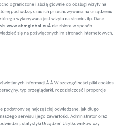
cno ograniczone i słu
żą
głownie do obsługi wizyty na
której pochodz
ą
, czas ich przechowywania na urz
ą
dzeniu
 którego wykonywana jest wizyta na stronie, itp. Dane
wis
www.abmglobal.eu
Â
nie zbiera w sposób
wiedzie
ć
si
ę
na po
ś
wi
ę
conych im stronach internetowych,
y
ś
wietlanych informacji.Â Â W szczególno
ś
ci pliki cookies
eracyjny, typ przegl
ą
darki, rozdzielczo
ść
i proporcje
re podstrony s
ą
najcz
ęś
ciej odwiedzane, jak długo
 naszego serwisu i jego zawarto
ś
ci. Administrator oraz
 odwiedzin, statystyki Urz
ą
dze
ń
U
ż
ytkowników czy