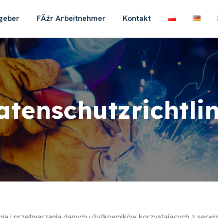
geber
FĂźr Arbeitnehmer
Kontakt
atenschutzrichtlin
ia i przetwarzania danych u
ż
ytkowników korzystaj
ą
cych z serwi