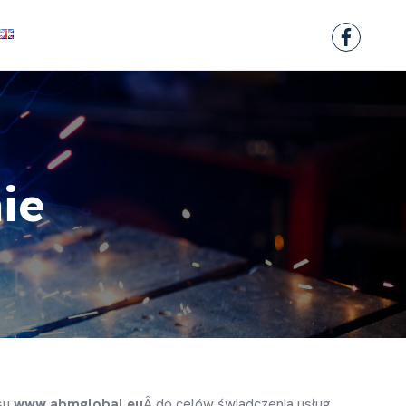
ie
su
www.abmglobal.eu
Â do celów
ś
wiadczenia usług