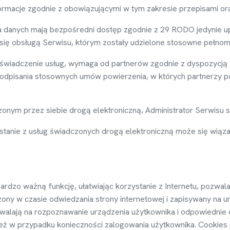
formacje zgodnie z obowi
ą
zuj
ą
cymi w tym zakresie przepisami o
a danych maj
ą
bezpo
ś
redni dost
ę
p zgodnie z 29 RODO jedynie 
si
ę
obsług
ą
Serwisu, którym zostały udzielone stosowne pełnom
ś
wiadczenie usług, wymaga od partnerów zgodnie z dyspozycj
ą
dpisania stosownych umów powierzenia, w których partnerzy p
zonym przez siebie drog
ą
elektroniczn
ą
, Administrator Serwisu
ystanie z usług
ś
wiadczonych drog
ą
elektroniczn
ą
mo
ż
e si
ę
wiąza
bardzo wa
ż
n
ą
funkcj
ę
, ułatwiaj
ą
c korzystanie z Internetu, pozwala
zony w czasie odwiedzania strony internetowej i zapisywany na u
walaj
ą
na rozpoznawanie urz
ą
dzenia u
ż
ytkownika i odpowiednie
e
ż
w przypadku konieczno
ś
ci zalogowania u
ż
ytkownika. Cookies