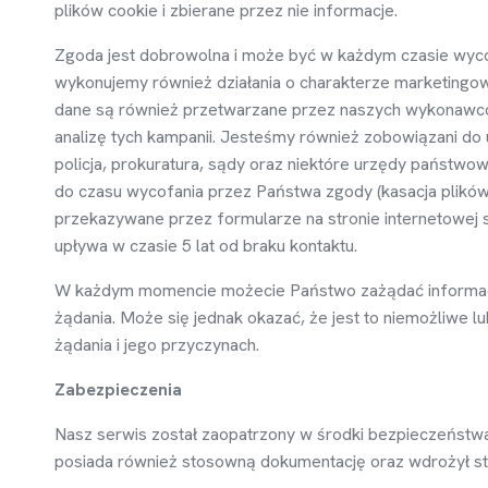
plików cookie i zbierane przez nie informacje.
Zgoda jest dobrowolna i mo
ż
e by
ć
w ka
ż
dym czasie wyco
wykonujemy równie
ż
działania o charakterze marketingow
dane s
ą
równie
ż
przetwarzane przez naszych wykonawcó
analiz
ę
tych kampanii. Jeste
ś
my równie
ż
zobowi
ą
zani do
policja, prokuratura, s
ą
dy oraz niektóre urz
ę
dy pa
ń
stwowe
do czasu wycofania przez Pa
ń
stwa zgody (kasacja plików
przekazywane przez formularze na stronie internetowej 
upływa w czasie 5 lat od braku kontaktu.
W ka
ż
dym momencie mo
ż
ecie Pa
ń
stwo za
żą
da
ć
informac
żą
dania. Mo
ż
e si
ę
jednak okaza
ć
,
ż
e jest to niemo
ż
liwe lu
żą
dania i jego przyczynach.
Zabezpieczenia
Nasz serwis został zaopatrzony w
ś
rodki bezpiecze
ń
stwa
posiada równie
ż
stosown
ą
dokumentacj
ę
oraz wdro
ż
ył 