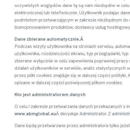
oczywistych wzgl
ę
dów dane t
ą
s
ą
nam niezb
ę
dne w celu
elektronicznej lub telefonicznie. U
ż
ytkownik podaj
ą
c dan
podmiotom przetwarzaj
ą
cym w zakresie niezb
ę
dnym do r
licencjonowaniem produktów, dostawcy usług hostingowych
Dane zbierane automatycznie.Â
Podczas wizyty u
ż
ytkownika na stronach serwisu, automa
u
ż
ytkownika, rozdzielczo
ść
ekranu, typ przegl
ą
darki, typ
zbierane wył
ą
cznie w celu zapewnienia poprawnej pracy s
działa
ń
u
ż
ytkowników w serwisie, analiz statystycznych o
przez pliki cookies znajduje si
ę
w dalszej cz
ęś
ci polityki
opisane w dalszej cz
ęś
ci po
ś
wi
ę
conej plikom cookies.
Kto jest administratorem danych
O celu i zakresie przetwarzania danych przekazanych z in
www.abmglobal.eu
Â
decyduje Administrator. Z adminis
Dane b
ę
d
ą
przetwarzane przez administratora tylko je
ż
el