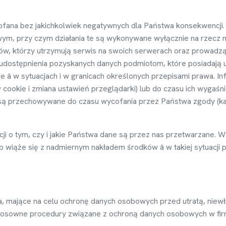
fana bez jakichkolwiek negatywnych dla Pa
ń
stwa konsekwencji.
ym, przy czym działania te s
ą
wykonywane wył
ą
cznie na rzecz 
w, którzy utrzymuj
ą
serwis na swoich serwerach oraz prowadz
 udost
ę
pnienia pozyskanych danych podmiotom, które posiadaj
ą
u
 â w sytuacjach i w granicach okre
ś
lonych przepisami prawa. In
 cookie i zmiana ustawie
ń
przegl
ą
darki) lub do czasu ich wyga
ś
ni
s
ą
przechowywane do czasu wycofania przez Pa
ń
stwa zgody (ka
ji o tym, czy i jakie Pa
ń
stwa dane s
ą
przez nas przetwarzane. W
b wi
ąż
e si
ę
z nadmiernym nakładem
ś
rodków â w takiej sytuacj
, maj
ą
ce na celu ochron
ę
danych osobowych przed utrat
ą
, niew
stosowne procedury zwi
ą
zane z ochron
ą
danych osobowych w fir