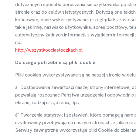
dotycz
ą
cych sposobu poruszania si
ę
u
ż
ytkownika po stro
stronie oraz do celów statystycznych. Dotycz
ą
one takich 
ko
ń
cowym, dane wykorzystywanej przegl
ą
darki, zastos
takie jak imi
ę
, nazwisko u
ż
ytkownika, adres pocztowy, tele
automatyczny
ż
adnych informacji, z wyj
ą
tkiem informacji
np.:
http://wszystkoociasteczkach.pl
Do czego potrzebne s
ą
pliki cookie
Pliki cookies wykorzystywane s
ą
na naszej stronie w celu
â˘ Dostosowania zawarto
ś
ci naszej strony internetowej d
pozwalaj
ą
rozpozna
ć
Pa
ń
stwa urz
ą
dzenie i odpowiednio
ekranu, rodzaj urz
ą
dzenia, itp.,
â˘ Tworzenia statystyk i zestawie
ń
, które pomagaj
ą
nam 
u
ż
ytkownicy przebywaj
ą
na naszych stronach, z jakich urz
Serwisy zewn
ę
trzne wykorzystuje pliki Cookie do zbieran