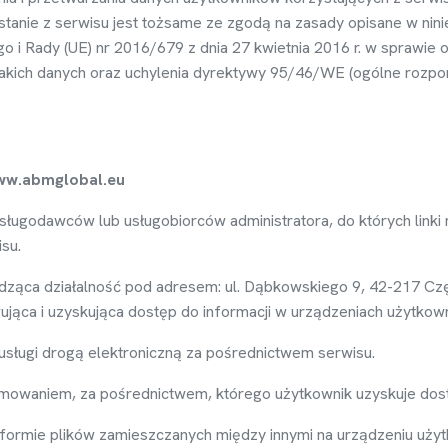
tanie z serwisu jest to
ż
same ze zgod
ą
na zasady opisane w ninie
o i Rady (UE) nr 2016/679 z dnia 27 kwietnia 2016 r. w sprawie 
kich danych oraz uchylenia dyrektywy 95/46/WE (ogólne rozpo
w.abmglobal.eu
 usługodawców lub usługobiorców administratora, do których linki
su.
dz
ą
ca działalno
ść
pod adresem: ul. Dąbkowskiego 9, 42-217 Czę
uj
ą
ca i uzyskuj
ą
ca dost
ę
p do informacji w urz
ą
dzeniach u
ż
ytkown
usługi drog
ą
elektroniczną za po
ś
rednictwem serwisu.
amowaniem, za po
ś
rednictwem, którego u
ż
ytkownik uzyskuje dos
 formie plików zamieszczanych mi
ę
dzy innymi na urz
ą
dzeniu u
ż
y