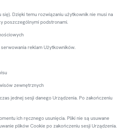
 si
ę
). Dzi
ę
ki temu rozwi
ą
zaniu u
ż
ytkownik nie musi na
zy poszczególnymi podstronami.
no
ś
ciowych
z serwowania reklam U
ż
ytkowników.
wisu
rwisów zewn
ę
trznych
czas jednej sesji danego Urz
ą
dzenia. Po zako
ń
czeniu
omentu ich r
ę
cznego usuni
ę
cia. Pliki nie s
ą
usuwane
suwanie plików Cookie po zako
ń
czeniu sesji Urz
ą
dzenia.