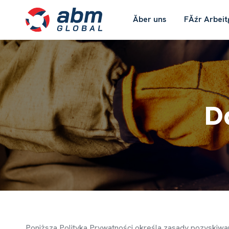
Ăber uns
FĂźr Arbeit
D
Poni
ż
sza Polityka Prywatno
ś
ci okre
ś
la zasady pozyskiwan