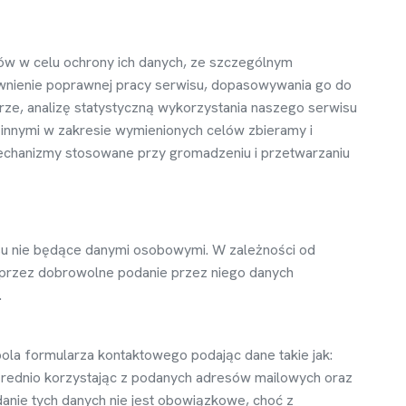
ów w celu ochrony ich danych, ze szczególnym
wnienie poprawnej pracy serwisu, dopasowywania go do
ze, analiz
ę
statystyczn
ą
wykorzystania naszego serwisu
 innymi w zakresie wymienionych celów zbieramy i
echanizmy stosowane przy gromadzeniu i przetwarzaniu
u nie b
ę
d
ą
ce danymi osobowymi. W zale
ż
no
ś
ci od
przez dobrowolne podanie przez niego danych
.
pola formularza kontaktowego podaj
ą
c dane takie jak:
ś
rednio korzystaj
ą
c z podanych adresów mailowych oraz
nie tych danych nie jest obowi
ą
zkowe, cho
ć
z