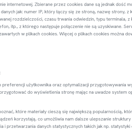
nie internetowej. Zbierane przez cookies dane s
ą
jednak do
ść
mo
danych jak: numer IP, który ł
ą
czy si
ę
ze stron
ą
, nazw
ę
strony, z 
owanej rozdzielczo
ś
ci, czasu trwania odwiedzin, typu terminala, z
fon, itp., z którego nast
ę
puje poł
ą
czenie nie s
ą
uzyskiwane. Ser
 zawartych w plikach cookies. Wi
ę
cej o plikach cookies mo
ż
na do
:
o preferencji u
ż
ytkownika oraz optymalizacji przygotowywania w
 przygotowa
ć
do wy
ś
wietlenia stron
ę
maj
ą
c na uwadze system op
pozna
ć
, które materiały ciesz
ą
si
ę
najwi
ę
ksz
ą
popularno
ś
ci
ą
, któ
ą
dze
ń
korzystaj
ą
, co umo
ż
liwia nam dalsze ulepszanie struktury
ia i przetwarzania danych statystycznych takich jak np. statystyki