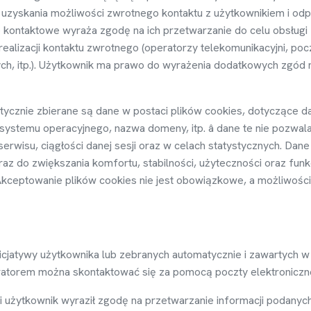
 uzyskania mo
ż
liwo
ś
ci zwrotnego kontaktu z u
ż
ytkownikiem i od
e kontaktowe wyra
ż
a zgod
ę
na ich przetwarzanie do celu obsługi 
ealizacji kontaktu zwrotnego (operatorzy telekomunikacyjni, poczt
, itp.). U
ż
ytkownik ma prawo do wyra
ż
enia dodatkowych zgód n
tycznie zbierane s
ą
dane w postaci plików cookies, dotycz
ą
ce d
 systemu operacyjnego, nazwa domeny, itp. â dane te nie pozwala
erwisu, ci
ą
gło
ś
ci danej sesji oraz w celach statystycznych. Da
raz do zwi
ę
kszania komfortu, stabilno
ś
ci, u
ż
yteczno
ś
ci oraz fun
. Akceptowanie plików cookies nie jest obowi
ą
zkowe, a mo
ż
liwo
ś
c
icjatywy u
ż
ytkownika lub zebranych automatycznie i zawartych w
tratorem mo
ż
na skontaktowa
ć
si
ę
za pomoc
ą
poczty elektroniczn
i u
ż
ytkownik wyraził zgod
ę
na przetwarzanie informacji podanych