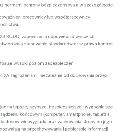
raz normami ochrony bezpiecze
ń
stwa a w szczególno
ś
ci:
upowa
ż
nieni pracownicy lub współpracownicy
ocnictwa.
28 RODO, zapewnienia odpowiednio wysokich
otwierdzaj
ą
stosowanie standardów oraz prawa kontroli
 stosuje wysoki poziom zabezpiecze
ń
.
ć z
Â zagro
ż
eniami, niezale
ż
nie od dochowania przez
j
ą
c na lepsze, szybsze, bezpieczniejsze i wygodniejsze
rz
ą
dzeniu ko
ń
cowym (komputer, smartphone, tablet) a
 dostosowanie wygl
ą
du oraz zachowania strony do jego
 pozwalaj
ą
na przechowywanie i pobieranie informacji