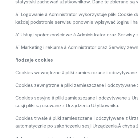
statystyki zachowa
ń
u
ż
ytkowników. Dane te zbierane s
ą
w
â˘ Logowanie â Administrator wykorzystuje pliki Cookie 
ka
ż
dej podstronie serwisu ponownie wpisywa
ć
loginu i h
â˘ Usługi społeczno
ś
ciowe â Administrator oraz Serwisy
â˘ Marketing i reklama â Administrator oraz Serwisy zew
Rodzaje cookies
Cookies wewn
ę
trzne â pliki zamieszczane i odczytywane
Cookies zewn
ę
trzne â pliki zamieszczane i odczytywane 
Cookies sesyjne â pliki zamieszczane i odczytywane z Ur
sesji pliki s
ą
usuwane z Urz
ą
dzenia U
ż
ytkownika.
Cookies trwałe â pliki zamieszczane i odczytywane z Urz
automatycznie po zako
ń
czeniu sesji Urządzenia,
Â chyba