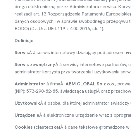
drog
ą
elektroniczn
ą
przez Administratora serwisu. Korzys
realizacji art. 13 Rozporz
ą
dzenia Parlamentu Europejskieg
danych osobowych i w sprawie swobodnego przepływu ta
RODO) (Dz. Urz. UE L119 z 4.05.2016, str. 1).
Definicje
Serwis
Â â serwis internetowy działaj
ą
cy pod adresem
ww
Serwis zewn
ę
trzny
Â â serwisy internetowe partnerów,
administrator korzysta przy tworzeniu i u
ż
ytkowaniu serwi
Administrator
â firmaÂ
ABM GLOBAL Sp.z o.o.
, prowa
(NIP): 573-290-82-85,
ś
wiadcz
ą
ca usługiÂ oraz przechow
U
ż
ytkownik
Â â osoba, dla której administrator
ś
wiadczy 
Urz
ą
dzenie
Â â elektroniczne urz
ą
dzenie wraz z oprogr
Cookies (ciasteczka)
Â â dane tekstowe gromadzone w