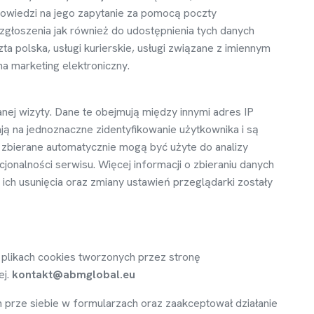
powiedzi na jego zapytanie za pomoc
ą
poczty
zgłoszenia jak równie
ż
do udost
ę
pnienia tych danych
a polska, usługi kurierskie, usługi zwi
ą
zane z imiennym
a marketing elektroniczny.
anej wizyty. Dane te obejmuj
ą
mi
ę
dzy innymi adres IP
j
ą
na jednoznaczne zidentyfikowanie u
ż
ytkownika i s
ą
ne zbierane automatycznie mog
ą
by
ć
u
ż
yte do analizy
kcjonalno
ś
ci serwisu. Wi
ę
cej informacji o zbieraniu danych
i ich usuni
ę
cia oraz zmiany ustawie
ń
przegl
ą
darki zostały
 plikach cookies tworzonych przez stron
ę
ej.
kontakt@abmglobal.eu
 prze siebie w formularzach oraz zaakceptował działanie