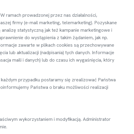
 W ramach prowadzonej przez nas działalno
ś
ci,
naszej firmy (e-mail marketing, telemarketing). Pozyskane
ą
analiz
ę
statystyczn
ą
jak te
ż
kampanie marketingowe i
prawnienie do wyst
ą
pienia z takim
żą
daniem, jak np.
formacje zawarte w plikach cookies s
ą
przechowywane
ę
cia lub aktualizacji (nadpisania) tych danych. Informacje
sacja maili i danych) lub do czasu ich wyga
ś
ni
ę
cia, który
 ka
ż
dym przypadku postaramy si
ę
zrealizowa
ć
Pa
ń
stwa
i poinformujemy Pa
ń
stwa o braku mo
ż
liwo
ś
ci realizacji
ła
ś
ciwym wykorzystaniem i modyfikacj
ą
. Administrator
mie.