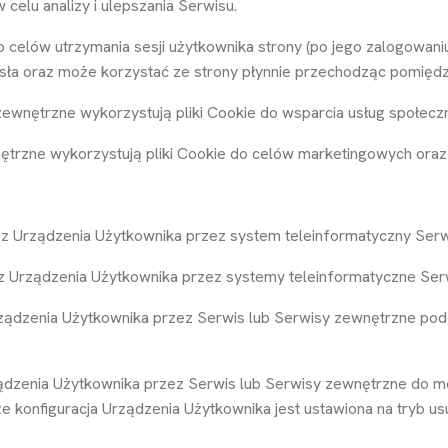
 celu analizy i ulepszania Serwisu.
do celów utrzymania sesji u
ż
ytkownika strony (po jego zalogowaniu
asła oraz mo
ż
e korzysta
ć
ze strony płynnie przechodz
ą
c pomi
ę
d
 zewn
ę
trzne wykorzystuj
ą
pliki Cookie do wsparcia usług społecz
n
ę
trzne wykorzystuj
ą
pliki Cookie do celów marketingowych ora
 z Urz
ą
dzenia U
ż
ytkownika przez system teleinformatyczny Ser
z Urz
ą
dzenia U
ż
ytkownika przez systemy teleinformatyczne Se
z
ą
dzenia U
ż
ytkownika przez Serwis lub Serwisy zewn
ę
trzne pod
ą
dzenia U
ż
ytkownika przez Serwis lub Serwisy zewn
ę
trzne do m
ż
e konfiguracja Urz
ą
dzenia U
ż
ytkownika jest ustawiona na tryb u